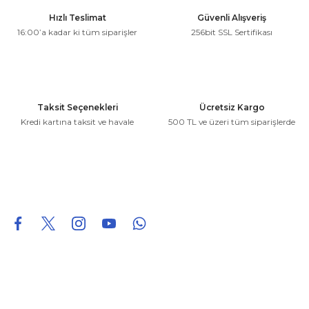
Ürün resmi kalitesiz, bozuk veya görüntülenemiyor.
Hızlı Teslimat
Güvenli Alışveriş
Ürün açıklamasında eksik bilgiler bulunuyor.
16:00’a kadar ki tüm siparişler
256bit SSL Sertifikası
Ürün bilgilerinde hatalar bulunuyor.
Ürün fiyatı diğer sitelerden daha pahalı.
Bu ürüne benzer farklı alternatifler olmalı.
Taksit Seçenekleri
Ücretsiz Kargo
Kredi kartına taksit ve havale
500 TL ve üzeri tüm siparişlerde
Gönder
0850 226 96 95
0850 226 96 95
fuheoto@gmail.com
Bizi takip edin
Hakkımızda