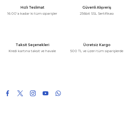
Ürün resmi kalitesiz, bozuk veya görüntülenemiyor.
Hızlı Teslimat
Güvenli Alışveriş
Ürün açıklamasında eksik bilgiler bulunuyor.
16:00’a kadar ki tüm siparişler
256bit SSL Sertifikası
Ürün bilgilerinde hatalar bulunuyor.
Ürün fiyatı diğer sitelerden daha pahalı.
Bu ürüne benzer farklı alternatifler olmalı.
Taksit Seçenekleri
Ücretsiz Kargo
Kredi kartına taksit ve havale
500 TL ve üzeri tüm siparişlerde
Gönder
0850 226 96 95
0850 226 96 95
fuheoto@gmail.com
Bizi takip edin
Hakkımızda