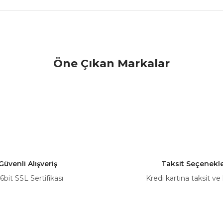
nularda yetersiz gördüğünüz noktaları öneri formunu kullanarak tarafımız
Öne Çıkan Markalar
Bu ürüne ilk yorumu siz yapın!
Yorum Yaz
Güvenli Alışveriş
Taksit Seçenekle
6bit SSL Sertifikası
Kredi kartına taksit ve
Gönder