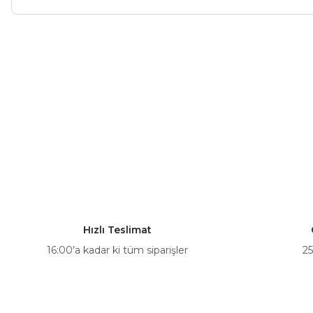
Bu ürünün fiyat bilgisi, resim, ürün açıklamalarında ve diğer ko
Görüş ve önerileriniz için teşekkür ederiz.
Ürün resmi kalitesiz, bozuk veya görüntülenemiyor.
Ürün açıklamasında eksik bilgiler bulunuyor.
Ürün bilgilerinde hatalar bulunuyor.
Ürün fiyatı diğer sitelerden daha pahalı.
Bu ürüne benzer farklı alternatifler olmalı.
Hızlı Teslimat
16:00’a kadar ki tüm siparişler
25