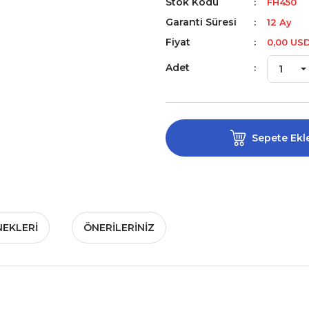
Stok Kodu
FH450
Garanti Süresi
12 Ay
Fiyat
0,00 US
Adet
Sepete Ekl
NEKLERI
ÖNERILERINIZ