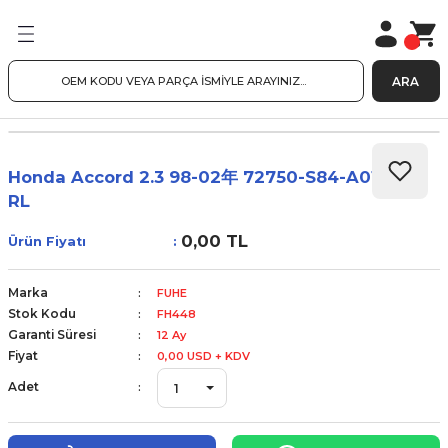
ARA
Honda Accord 2.3 98-02年 72750-S84-A01 后左
RL
0,00 TL
Ürün Fiyatı
Marka
FUHE
Stok Kodu
FH448
Garanti Süresi
12 Ay
Fiyat
0,00 USD + KDV
Adet