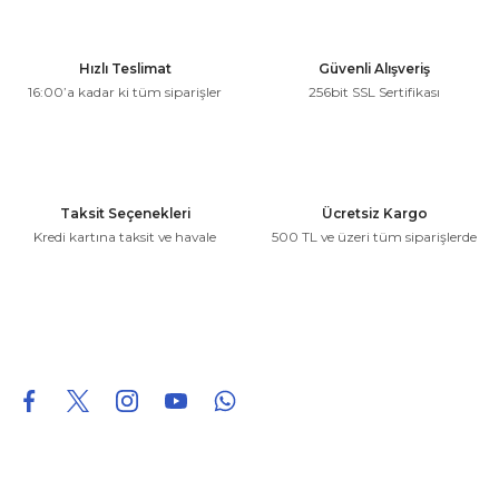
Ürün resmi kalitesiz, bozuk veya görüntülenemiyor.
Hızlı Teslimat
Güvenli Alışveriş
Ürün açıklamasında eksik bilgiler bulunuyor.
16:00’a kadar ki tüm siparişler
256bit SSL Sertifikası
Ürün bilgilerinde hatalar bulunuyor.
Ürün fiyatı diğer sitelerden daha pahalı.
Bu ürüne benzer farklı alternatifler olmalı.
Taksit Seçenekleri
Ücretsiz Kargo
Kredi kartına taksit ve havale
500 TL ve üzeri tüm siparişlerde
Gönder
0850 226 96 95
0850 226 96 95
fuheoto@gmail.com
Bizi takip edin
Hakkımızda