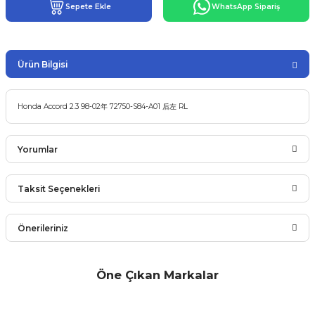
Sepete Ekle
WhatsApp Sipariş
Ürün Bilgisi
Honda Accord 2.3 98-02年 72750-S84-A01 后左 RL
Yorumlar
Taksit Seçenekleri
Bu ürüne ilk yorumu siz yapın!
Önerileriniz
Yorum Yaz
Bu ürünün fiyat bilgisi, resim, ürün açıklamalarında ve diğer
Öne Çıkan Markalar
konularda yetersiz gördüğünüz noktaları öneri formunu
kullanarak tarafımıza iletebilirsiniz.
Görüş ve önerileriniz için teşekkür ederiz.