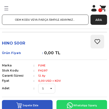
ARA
HINO 500R
0,00 TL
Ürün Fiyatı
Marka
FUHE
Stok Kodu
FH297
Garanti Süresi
12 Ay
Fiyat
0,00 USD + KDV
Adet
Sepete Ekle
WhatsApp Sipariş