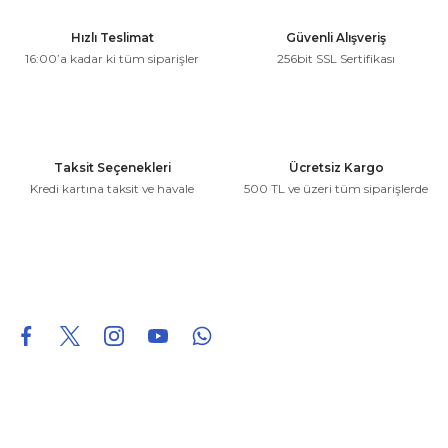
Ürün resmi kalitesiz, bozuk veya görüntülenemiyor.
Hızlı Teslimat
Güvenli Alışveriş
Ürün açıklamasında eksik bilgiler bulunuyor.
16:00’a kadar ki tüm siparişler
256bit SSL Sertifikası
Ürün bilgilerinde hatalar bulunuyor.
Ürün fiyatı diğer sitelerden daha pahalı.
Bu ürüne benzer farklı alternatifler olmalı.
Taksit Seçenekleri
Ücretsiz Kargo
Kredi kartına taksit ve havale
500 TL ve üzeri tüm siparişlerde
Gönder
0850 226 96 95
0850 226 96 95
fuheoto@gmail.com
Bizi takip edin
Hakkımızda