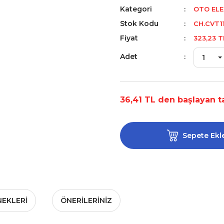
Kategori
OTO ELE
Stok Kodu
CH.CVT1
Fiyat
323,23 T
Adet
36,41 TL den başlayan ta
Sepete Ekl
NEKLERI
ÖNERILERINIZ