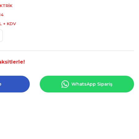
KTRİK
14
L + KDV
ksitlerle!
e
WhatsApp Sipariş