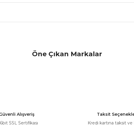
nularda yetersiz gördüğünüz noktaları öneri formunu kullanarak tarafımız
Öne Çıkan Markalar
Bu ürüne ilk yorumu siz yapın!
Yorum Yaz
Güvenli Alışveriş
Taksit Seçenekle
6bit SSL Sertifikası
Kredi kartına taksit ve