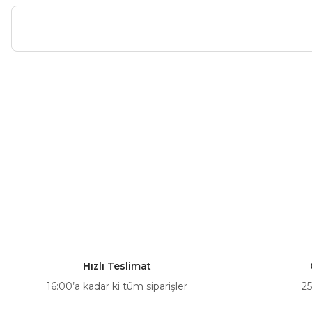
Bu ürünün fiyat bilgisi, resim, ürün açıklamalarında ve diğer ko
Görüş ve önerileriniz için teşekkür ederiz.
Ürün resmi kalitesiz, bozuk veya görüntülenemiyor.
Ürün açıklamasında eksik bilgiler bulunuyor.
Ürün bilgilerinde hatalar bulunuyor.
Ürün fiyatı diğer sitelerden daha pahalı.
Bu ürüne benzer farklı alternatifler olmalı.
Hızlı Teslimat
16:00’a kadar ki tüm siparişler
25