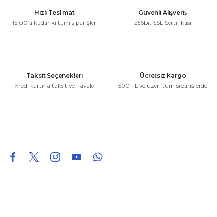
Ürün resmi kalitesiz, bozuk veya görüntülenemiyor.
Hızlı Teslimat
Güvenli Alışveriş
Ürün açıklamasında eksik bilgiler bulunuyor.
16:00’a kadar ki tüm siparişler
256bit SSL Sertifikası
Ürün bilgilerinde hatalar bulunuyor.
Ürün fiyatı diğer sitelerden daha pahalı.
Bu ürüne benzer farklı alternatifler olmalı.
Taksit Seçenekleri
Ücretsiz Kargo
Kredi kartına taksit ve havale
500 TL ve üzeri tüm siparişlerde
Gönder
0850 226 96 95
0850 226 96 95
fuheoto@gmail.com
Bizi takip edin
Hakkımızda