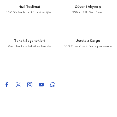
Ürün resmi kalitesiz, bozuk veya görüntülenemiyor.
Hızlı Teslimat
Güvenli Alışveriş
Ürün açıklamasında eksik bilgiler bulunuyor.
16:00’a kadar ki tüm siparişler
256bit SSL Sertifikası
Ürün bilgilerinde hatalar bulunuyor.
Ürün fiyatı diğer sitelerden daha pahalı.
Bu ürüne benzer farklı alternatifler olmalı.
Taksit Seçenekleri
Ücretsiz Kargo
Kredi kartına taksit ve havale
500 TL ve üzeri tüm siparişlerde
Gönder
0850 226 96 95
0850 226 96 95
fuheoto@gmail.com
Bizi takip edin
Hakkımızda