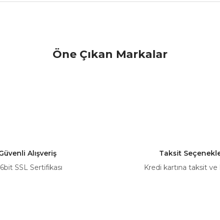
nularda yetersiz gördüğünüz noktaları öneri formunu kullanarak tarafımız
Öne Çıkan Markalar
Bu ürüne ilk yorumu siz yapın!
Yorum Yaz
Güvenli Alışveriş
Taksit Seçenekle
6bit SSL Sertifikası
Kredi kartına taksit ve
Gönder