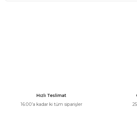
Bu ürünün fiyat bilgisi, resim, ürün açıklamalarında ve diğer ko
Görüş ve önerileriniz için teşekkür ederiz.
Ürün resmi kalitesiz, bozuk veya görüntülenemiyor.
Ürün açıklamasında eksik bilgiler bulunuyor.
Ürün bilgilerinde hatalar bulunuyor.
Ürün fiyatı diğer sitelerden daha pahalı.
Bu ürüne benzer farklı alternatifler olmalı.
Hızlı Teslimat
16:00’a kadar ki tüm siparişler
25