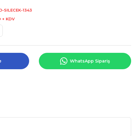
-SILECEK-1343
D + KDV
e
WhatsApp Sipariş