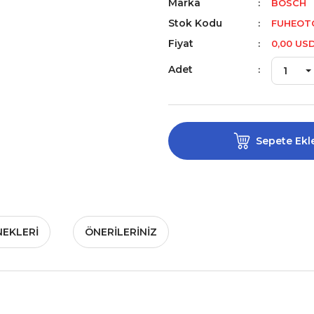
Marka
BOSCH
Stok Kodu
FUHEOTO
Fiyat
0,00 US
Adet
Sepete Ekl
NEKLERI
ÖNERILERINIZ