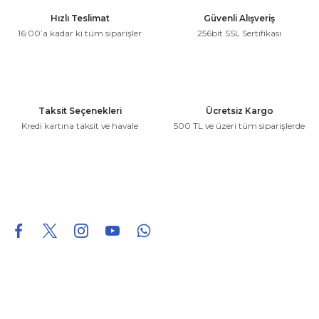
Ürün resmi kalitesiz, bozuk veya görüntülenemiyor.
Hızlı Teslimat
Güvenli Alışveriş
Ürün açıklamasında eksik bilgiler bulunuyor.
16:00’a kadar ki tüm siparişler
256bit SSL Sertifikası
Ürün bilgilerinde hatalar bulunuyor.
Ürün fiyatı diğer sitelerden daha pahalı.
Bu ürüne benzer farklı alternatifler olmalı.
Taksit Seçenekleri
Ücretsiz Kargo
Kredi kartına taksit ve havale
500 TL ve üzeri tüm siparişlerde
Gönder
0850 226 96 95
0850 226 96 95
fuheoto@gmail.com
Bizi takip edin
Hakkımızda