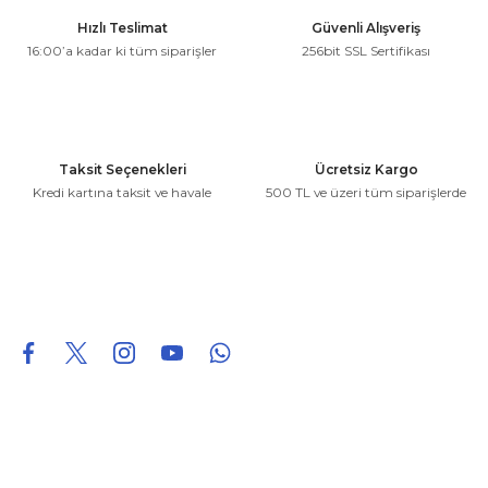
Ürün resmi kalitesiz, bozuk veya görüntülenemiyor.
Hızlı Teslimat
Güvenli Alışveriş
Ürün açıklamasında eksik bilgiler bulunuyor.
16:00’a kadar ki tüm siparişler
256bit SSL Sertifikası
Ürün bilgilerinde hatalar bulunuyor.
Ürün fiyatı diğer sitelerden daha pahalı.
Bu ürüne benzer farklı alternatifler olmalı.
Taksit Seçenekleri
Ücretsiz Kargo
Kredi kartına taksit ve havale
500 TL ve üzeri tüm siparişlerde
Gönder
0850 226 96 95
0850 226 96 95
fuheoto@gmail.com
Bizi takip edin
Hakkımızda