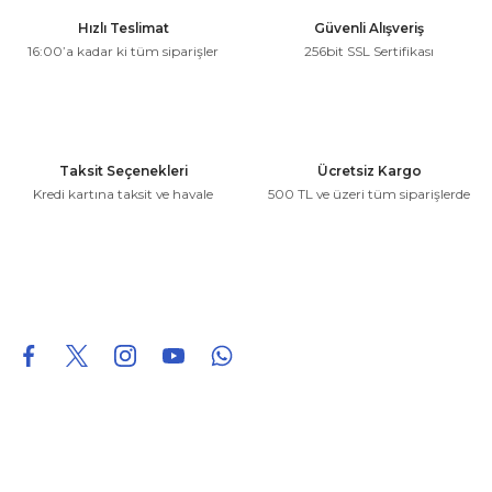
Ürün resmi kalitesiz, bozuk veya görüntülenemiyor.
Hızlı Teslimat
Güvenli Alışveriş
Ürün açıklamasında eksik bilgiler bulunuyor.
16:00’a kadar ki tüm siparişler
256bit SSL Sertifikası
Ürün bilgilerinde hatalar bulunuyor.
Ürün fiyatı diğer sitelerden daha pahalı.
Bu ürüne benzer farklı alternatifler olmalı.
Taksit Seçenekleri
Ücretsiz Kargo
Kredi kartına taksit ve havale
500 TL ve üzeri tüm siparişlerde
Gönder
0850 226 96 95
0850 226 96 95
fuheoto@gmail.com
Bizi takip edin
Hakkımızda