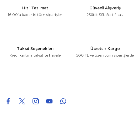
Ürün resmi kalitesiz, bozuk veya görüntülenemiyor.
Hızlı Teslimat
Güvenli Alışveriş
Ürün açıklamasında eksik bilgiler bulunuyor.
16:00’a kadar ki tüm siparişler
256bit SSL Sertifikası
Ürün bilgilerinde hatalar bulunuyor.
Ürün fiyatı diğer sitelerden daha pahalı.
Bu ürüne benzer farklı alternatifler olmalı.
Taksit Seçenekleri
Ücretsiz Kargo
Kredi kartına taksit ve havale
500 TL ve üzeri tüm siparişlerde
Gönder
0850 226 96 95
0850 226 96 95
fuheoto@gmail.com
Bizi takip edin
Hakkımızda