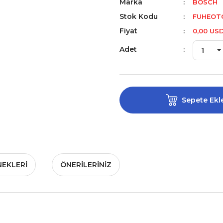
Marka
BOSCH
Stok Kodu
FUHEOTO
Fiyat
0,00 US
Adet
Sepete Ekl
NEKLERI
ÖNERILERINIZ