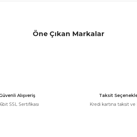
nularda yetersiz gördüğünüz noktaları öneri formunu kullanarak tarafımız
Öne Çıkan Markalar
Bu ürüne ilk yorumu siz yapın!
Yorum Yaz
Güvenli Alışveriş
Taksit Seçenekle
6bit SSL Sertifikası
Kredi kartına taksit ve
Gönder