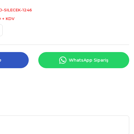
-SILECEK-1246
D + KDV
e
WhatsApp Sipariş