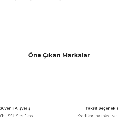
nularda yetersiz gördüğünüz noktaları öneri formunu kullanarak tarafımız
Öne Çıkan Markalar
Bu ürüne ilk yorumu siz yapın!
Yorum Yaz
Güvenli Alışveriş
Taksit Seçenekle
6bit SSL Sertifikası
Kredi kartına taksit ve