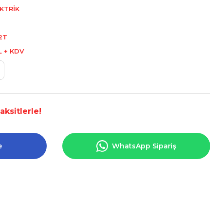
KTRİK
2T
L + KDV
ksitlerle!
e
WhatsApp Sipariş