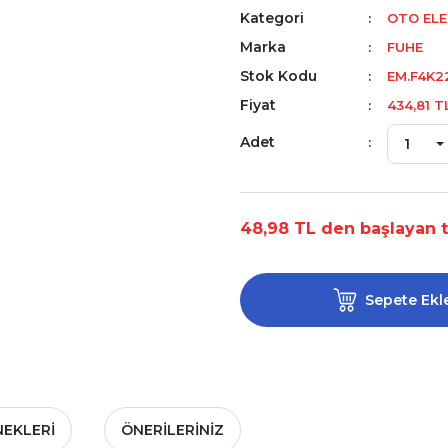
Kategori
OTO ELE
Marka
FUHE
Stok Kodu
EM.F4K2
Fiyat
434,81 T
Adet
48,98 TL den başlayan ta
Sepete Ekl
NEKLERI
ÖNERILERINIZ