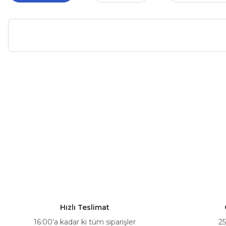
Bu ürünün fiyat bilgisi, resim, ürün açıklamalarında ve diğer ko
Görüş ve önerileriniz için teşekkür ederiz.
Ürün resmi kalitesiz, bozuk veya görüntülenemiyor.
Ürün açıklamasında eksik bilgiler bulunuyor.
Ürün bilgilerinde hatalar bulunuyor.
Ürün fiyatı diğer sitelerden daha pahalı.
Bu ürüne benzer farklı alternatifler olmalı.
Hızlı Teslimat
16:00’a kadar ki tüm siparişler
25