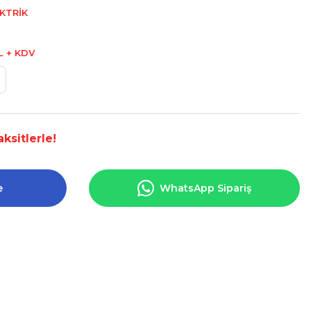
KTRİK
L + KDV
ksitlerle!
e
WhatsApp Sipariş