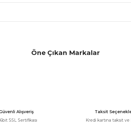
nularda yetersiz gördüğünüz noktaları öneri formunu kullanarak tarafımız
Öne Çıkan Markalar
Bu ürüne ilk yorumu siz yapın!
Yorum Yaz
Güvenli Alışveriş
Taksit Seçenekle
6bit SSL Sertifikası
Kredi kartına taksit ve