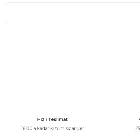
Bu ürünün fiyat bilgisi, resim, ürün açıklamalarında ve diğer ko
Görüş ve önerileriniz için teşekkür ederiz.
Ürün resmi kalitesiz, bozuk veya görüntülenemiyor.
Ürün açıklamasında eksik bilgiler bulunuyor.
Ürün bilgilerinde hatalar bulunuyor.
Ürün fiyatı diğer sitelerden daha pahalı.
Bu ürüne benzer farklı alternatifler olmalı.
Hızlı Teslimat
16:00’a kadar ki tüm siparişler
25