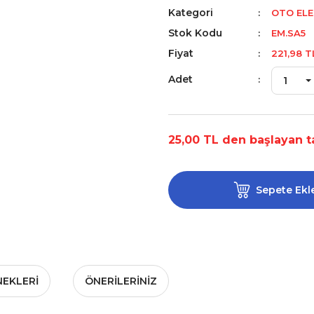
Kategori
OTO ELE
Stok Kodu
EM.SA5
Fiyat
221,98 T
Adet
25,00 TL den başlayan ta
Sepete Ekl
NEKLERI
ÖNERILERINIZ