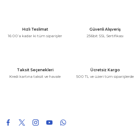
kullanarak tarafımıza iletebilirsiniz.
Görüş ve önerileriniz için teşekkür ederiz.
Ürün resmi kalitesiz, bozuk veya görüntülenemiyor.
Hızlı Teslimat
Güvenli Alışveriş
Ürün açıklamasında eksik bilgiler bulunuyor.
16:00’a kadar ki tüm siparişler
256bit SSL Sertifikası
Ürün bilgilerinde hatalar bulunuyor.
Ürün fiyatı diğer sitelerden daha pahalı.
Bu ürüne benzer farklı alternatifler olmalı.
Taksit Seçenekleri
Ücretsiz Kargo
Kredi kartına taksit ve havale
500 TL ve üzeri tüm siparişlerde
Gönder
0850 226 96 95
0850 226 96 95
fuheoto@gmail.com
Bizi takip edin