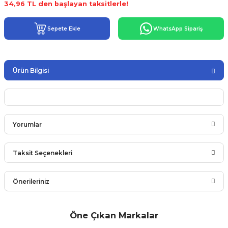
34,96 TL den başlayan taksitlerle!
Sepete Ekle
WhatsApp Sipariş
Ürün Bilgisi
Yorumlar
Taksit Seçenekleri
Bu ürüne ilk yorumu siz yapın!
Önerileriniz
Yorum Yaz
Bu ürünün fiyat bilgisi, resim, ürün açıklamalarında ve diğer
Öne Çıkan Markalar
konularda yetersiz gördüğünüz noktaları öneri formunu