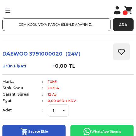
ARA
DAEWOO 3791000020（24V）
0,00 TL
Ürün Fiyatı
Marka
FUHE
Stok Kodu
FH364
Garanti Süresi
12 Ay
Fiyat
0,00 USD + KDV
Adet
Sepete Ekle
WhatsApp Sipariş