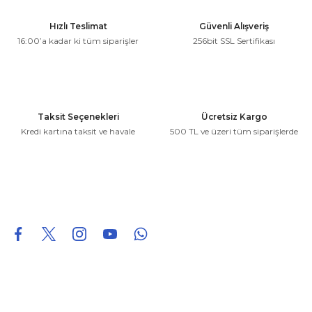
Ürün resmi kalitesiz, bozuk veya görüntülenemiyor.
Hızlı Teslimat
Güvenli Alışveriş
Ürün açıklamasında eksik bilgiler bulunuyor.
16:00’a kadar ki tüm siparişler
256bit SSL Sertifikası
Ürün bilgilerinde hatalar bulunuyor.
Ürün fiyatı diğer sitelerden daha pahalı.
Bu ürüne benzer farklı alternatifler olmalı.
Taksit Seçenekleri
Ücretsiz Kargo
Kredi kartına taksit ve havale
500 TL ve üzeri tüm siparişlerde
Gönder
0850 226 96 95
0850 226 96 95
fuheoto@gmail.com
Bizi takip edin
Hakkımızda