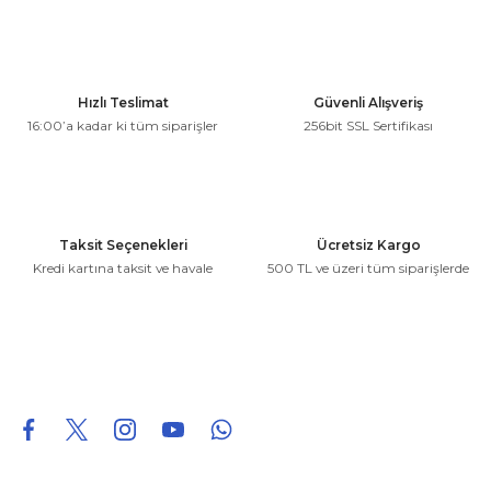
kullanarak tarafımıza iletebilirsiniz.
Görüş ve önerileriniz için teşekkür ederiz.
Ürün resmi kalitesiz, bozuk veya görüntülenemiyor.
Hızlı Teslimat
Güvenli Alışveriş
Ürün açıklamasında eksik bilgiler bulunuyor.
16:00’a kadar ki tüm siparişler
256bit SSL Sertifikası
Ürün bilgilerinde hatalar bulunuyor.
Ürün fiyatı diğer sitelerden daha pahalı.
Bu ürüne benzer farklı alternatifler olmalı.
Taksit Seçenekleri
Ücretsiz Kargo
Kredi kartına taksit ve havale
500 TL ve üzeri tüm siparişlerde
Gönder
0850 226 96 95
0850 226 96 95
fuheoto@gmail.com
Bizi takip edin