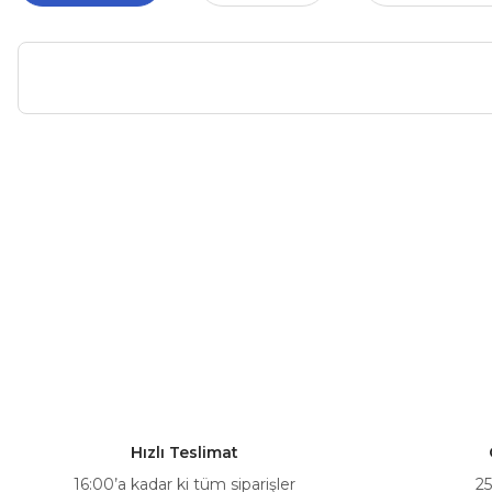
Bu ürünün fiyat bilgisi, resim, ürün açıklamalarında ve diğer ko
Görüş ve önerileriniz için teşekkür ederiz.
Ürün resmi kalitesiz, bozuk veya görüntülenemiyor.
Ürün açıklamasında eksik bilgiler bulunuyor.
Ürün bilgilerinde hatalar bulunuyor.
Ürün fiyatı diğer sitelerden daha pahalı.
Bu ürüne benzer farklı alternatifler olmalı.
Hızlı Teslimat
16:00’a kadar ki tüm siparişler
25