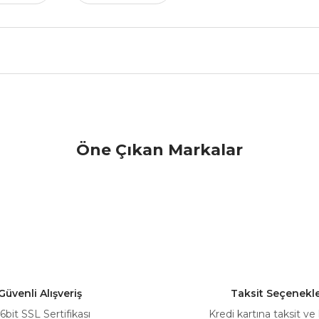
nularda yetersiz gördüğünüz noktaları öneri formunu kullanarak tarafımız
Öne Çıkan Markalar
Bu ürüne ilk yorumu siz yapın!
Yorum Yaz
Güvenli Alışveriş
Taksit Seçenekle
6bit SSL Sertifikası
Kredi kartına taksit ve