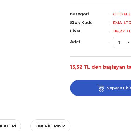
Kategori
OTO ELE
Stok Kodu
EMA-LT3
Fiyat
118,27 T
Adet
13,32 TL den başlayan ta
Sepete Ekl
NEKLERI
ÖNERILERINIZ