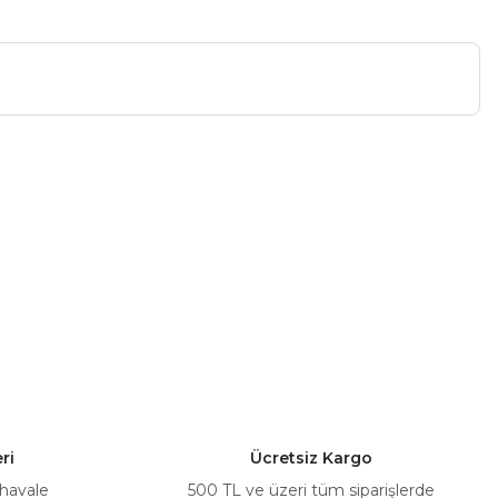
a iletebilirsiniz.
ri
Ücretsiz Kargo
 havale
500 TL ve üzeri tüm siparişlerde