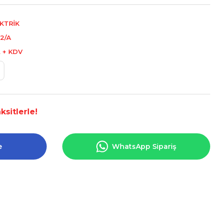
KTRİK
2/A
L + KDV
ksitlerle!
e
WhatsApp Sipariş