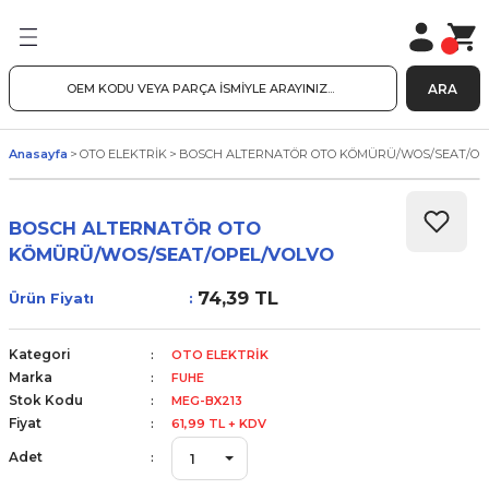
ARA
Anasayfa
OTO ELEKTRİK
BOSCH ALTERNATÖR OTO KÖMÜRÜ/WOS/SEAT/OP
BOSCH ALTERNATÖR OTO
KÖMÜRÜ/WOS/SEAT/OPEL/VOLVO
74,39 TL
Ürün Fiyatı
Kategori
OTO ELEKTRİK
Marka
FUHE
Stok Kodu
MEG-BX213
Fiyat
61,99 TL + KDV
Adet