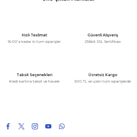
konularda yetersiz gördüğünüz noktaları öneri formunu
kullanarak tarafımıza iletebilirsiniz.
Görüş ve önerileriniz için teşekkür ederiz.
Ürün resmi kalitesiz, bozuk veya görüntülenemiyor.
Hızlı Teslimat
Güvenli Alışveriş
Ürün açıklamasında eksik bilgiler bulunuyor.
16:00’a kadar ki tüm siparişler
256bit SSL Sertifikası
Ürün bilgilerinde hatalar bulunuyor.
Ürün fiyatı diğer sitelerden daha pahalı.
Bu ürüne benzer farklı alternatifler olmalı.
Taksit Seçenekleri
Ücretsiz Kargo
Kredi kartına taksit ve havale
500 TL ve üzeri tüm siparişlerde
Gönder
0850 226 96 95
0850 226 96 95
fuheoto@gmail.com
Bizi takip edin