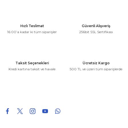
kullanarak tarafımıza iletebilirsiniz.
Görüş ve önerileriniz için teşekkür ederiz.
Ürün resmi kalitesiz, bozuk veya görüntülenemiyor.
Hızlı Teslimat
Güvenli Alışveriş
Ürün açıklamasında eksik bilgiler bulunuyor.
16:00’a kadar ki tüm siparişler
256bit SSL Sertifikası
Ürün bilgilerinde hatalar bulunuyor.
Ürün fiyatı diğer sitelerden daha pahalı.
Bu ürüne benzer farklı alternatifler olmalı.
Taksit Seçenekleri
Ücretsiz Kargo
Kredi kartına taksit ve havale
500 TL ve üzeri tüm siparişlerde
Gönder
0850 226 96 95
0850 226 96 95
fuheoto@gmail.com
Bizi takip edin