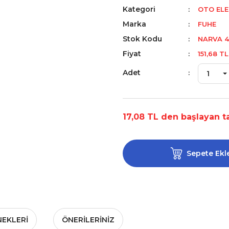
Kategori
OTO ELE
Marka
FUHE
Stok Kodu
NARVA 4
Fiyat
151,68 T
Adet
17,08 TL den başlayan ta
Sepete Ekl
NEKLERI
ÖNERILERINIZ