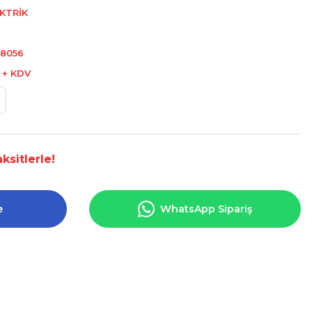
KTRİK
8056
L + KDV
ksitlerle!
e
WhatsApp Sipariş