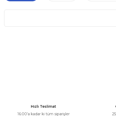
Bu ürünün fiyat bilgisi, resim, ürün açıklamalarında ve diğer ko
Görüş ve önerileriniz için teşekkür ederiz.
Ürün resmi kalitesiz, bozuk veya görüntülenemiyor.
Ürün açıklamasında eksik bilgiler bulunuyor.
Ürün bilgilerinde hatalar bulunuyor.
Ürün fiyatı diğer sitelerden daha pahalı.
Bu ürüne benzer farklı alternatifler olmalı.
Hızlı Teslimat
16:00’a kadar ki tüm siparişler
25