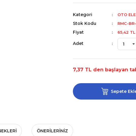
Kategori
OTO ELE
Stok Kodu
RMC-BR
Fiyat
65,42 TL
Adet
7,37 TL den başlayan tak
Sepete Ekl
NEKLERI
ÖNERILERINIZ