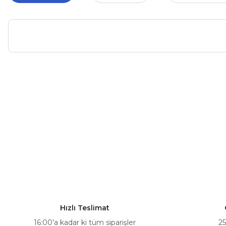
Bu ürünün fiyat bilgisi, resim, ürün açıklamalarında ve diğer ko
Görüş ve önerileriniz için teşekkür ederiz.
Ürün resmi kalitesiz, bozuk veya görüntülenemiyor.
Ürün açıklamasında eksik bilgiler bulunuyor.
Ürün bilgilerinde hatalar bulunuyor.
Ürün fiyatı diğer sitelerden daha pahalı.
Bu ürüne benzer farklı alternatifler olmalı.
Hızlı Teslimat
16:00’a kadar ki tüm siparişler
25