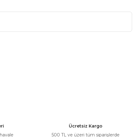
a iletebilirsiniz.
ri
Ücretsiz Kargo
 havale
500 TL ve üzeri tüm siparişlerde