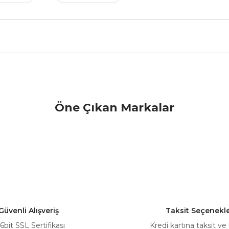
nularda yetersiz gördüğünüz noktaları öneri formunu kullanarak tarafımız
Öne Çıkan Markalar
Bu ürüne ilk yorumu siz yapın!
Yorum Yaz
Güvenli Alışveriş
Taksit Seçenekle
6bit SSL Sertifikası
Kredi kartına taksit ve