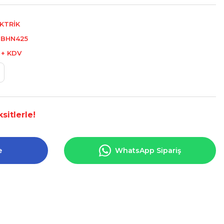
KTRİK
-BHN425
 + KDV
sitlerle!
e
WhatsApp Sipariş