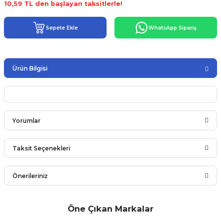
10,59 TL den başlayan taksitlerle!
Sepete Ekle
WhatsApp Sipariş
Ürün Bilgisi
Yorumlar
Taksit Seçenekleri
Bu ürüne ilk yorumu siz yapın!
Önerileriniz
Yorum Yaz
Bu ürünün fiyat bilgisi, resim, ürün açıklamalarında ve diğer
Öne Çıkan Markalar
konularda yetersiz gördüğünüz noktaları öneri formunu