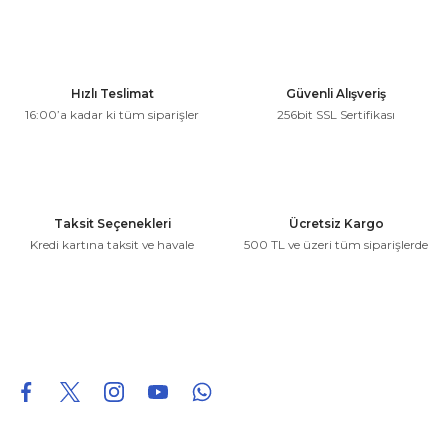
kullanarak tarafımıza iletebilirsiniz.
Görüş ve önerileriniz için teşekkür ederiz.
Ürün resmi kalitesiz, bozuk veya görüntülenemiyor.
Hızlı Teslimat
Güvenli Alışveriş
Ürün açıklamasında eksik bilgiler bulunuyor.
16:00’a kadar ki tüm siparişler
256bit SSL Sertifikası
Ürün bilgilerinde hatalar bulunuyor.
Ürün fiyatı diğer sitelerden daha pahalı.
Bu ürüne benzer farklı alternatifler olmalı.
Taksit Seçenekleri
Ücretsiz Kargo
Kredi kartına taksit ve havale
500 TL ve üzeri tüm siparişlerde
Gönder
0850 226 96 95
0850 226 96 95
fuheoto@gmail.com
Bizi takip edin