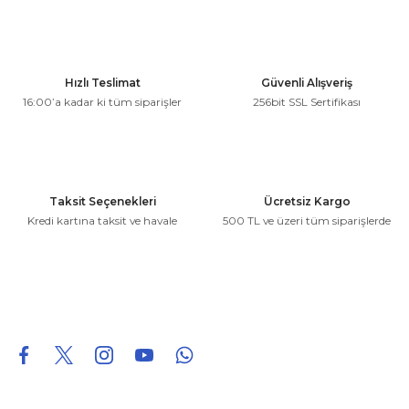
kullanarak tarafımıza iletebilirsiniz.
Görüş ve önerileriniz için teşekkür ederiz.
Ürün resmi kalitesiz, bozuk veya görüntülenemiyor.
Hızlı Teslimat
Güvenli Alışveriş
Ürün açıklamasında eksik bilgiler bulunuyor.
16:00’a kadar ki tüm siparişler
256bit SSL Sertifikası
Ürün bilgilerinde hatalar bulunuyor.
Ürün fiyatı diğer sitelerden daha pahalı.
Bu ürüne benzer farklı alternatifler olmalı.
Taksit Seçenekleri
Ücretsiz Kargo
Kredi kartına taksit ve havale
500 TL ve üzeri tüm siparişlerde
Gönder
0850 226 96 95
0850 226 96 95
fuheoto@gmail.com
Bizi takip edin