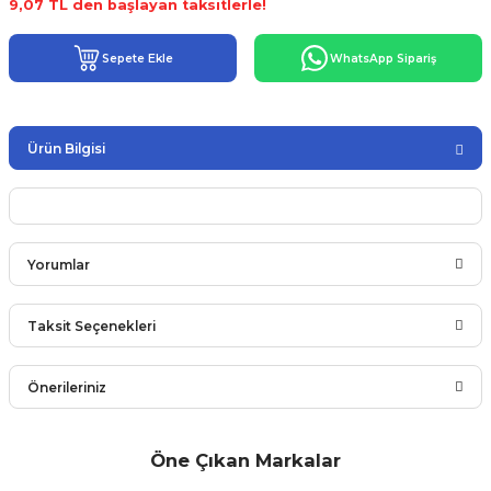
9,07 TL den başlayan taksitlerle!
Sepete Ekle
WhatsApp Sipariş
Ürün Bilgisi
Yorumlar
Taksit Seçenekleri
Bu ürüne ilk yorumu siz yapın!
Önerileriniz
Yorum Yaz
Bu ürünün fiyat bilgisi, resim, ürün açıklamalarında ve diğer
Öne Çıkan Markalar
konularda yetersiz gördüğünüz noktaları öneri formunu