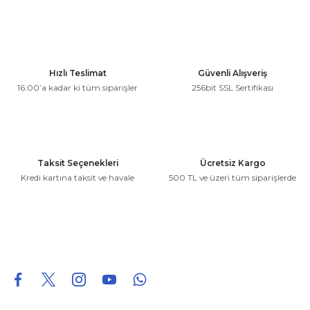
konularda yetersiz gördüğünüz noktaları öneri formunu
kullanarak tarafımıza iletebilirsiniz.
Görüş ve önerileriniz için teşekkür ederiz.
Ürün resmi kalitesiz, bozuk veya görüntülenemiyor.
Hızlı Teslimat
Güvenli Alışveriş
Ürün açıklamasında eksik bilgiler bulunuyor.
16:00’a kadar ki tüm siparişler
256bit SSL Sertifikası
Ürün bilgilerinde hatalar bulunuyor.
Ürün fiyatı diğer sitelerden daha pahalı.
Bu ürüne benzer farklı alternatifler olmalı.
Taksit Seçenekleri
Ücretsiz Kargo
Kredi kartına taksit ve havale
500 TL ve üzeri tüm siparişlerde
Gönder
0850 226 96 95
0850 226 96 95
fuheoto@gmail.com
Bizi takip edin